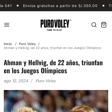
Ir
Envíos gratuitos a partir de S/.350.00
TIENDA, 
41
Envíos gratuitos a partir de S/.350.00
TIEND
al
contenido
Puro
Vóley
Buscar
Carri
artíc
en
Inicio
Puro Voley
Ahman y Hellvig, de 22 años, triunfan en los Juegos Olímpicos
Ahman y Hellvig, de 22 años, triunfan
en los Juegos Olímpicos
ago 12, 2024
Puro Voley