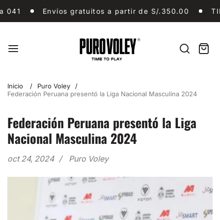
Ir
Envíos gratuitos a partir de S/.350.00
TIENDA, 
1
Envíos gratuitos a partir de S/.350.00
TIENDA
al
contenido
Puro
Vóley
Buscar
Carri
artíc
en
Inicio
Puro Voley
Federación Peruana presentó la Liga Nacional Masculina 2024
Federación Peruana presentó la Liga
Nacional Masculina 2024
oct 24, 2024
Puro Voley