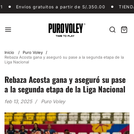
Ir
Envíos gratuitos a partir de S/.350.00
TIENDA, 
Envíos gratuitos a partir de S/.350.00
TIENDA, NOT
al
contenido
Puro
Vóley
Buscar
Carri
artíc
en
Inicio
Puro Voley
Rebaza Acosta gana y aseguró su pase a la segunda etapa de la
Liga Nacional
Rebaza Acosta gana y aseguró su pase
a la segunda etapa de la Liga Nacional
feb 13, 2025
Puro Voley