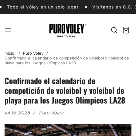
Ir
Todo el vóley en un solo lugar
Visítanos en C.C
odo el vóley en un solo lugar
Visítanos en C.C. GAM
al
contenido
Puro
Vóley
Buscar
Carri
artíc
en
Inicio
Puro Voley
Confirmado el calendario de competición de voleibol y voleibol de
playa para los Juegos Olímpicos LA28
Confirmado el calendario de
competición de voleibol y voleibol de
playa para los Juegos Olímpicos LA28
jul 15, 2025
Puro Voley