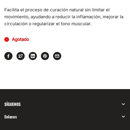
&quot;producto&quot;
&quot;producto&quot;
Facilita el proceso de curación natural sin limitar el
for
for
movimiento, ayudando a reducir la inflamación, mejorar la
&quot;Disminuir
&quot;Aumentar
la
la
circulación o regularizar el tono muscular.
cantidad
cantidad
de
de
Agotado
{{
{{
producto
producto
}}&quot;
}}&quot;
SÍGUENOS
Enlaces