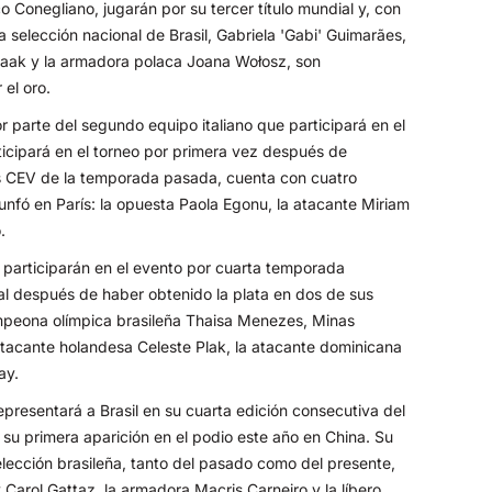
onegliano, jugarán por su tercer título mundial y, con
la selección nacional de Brasil, Gabriela 'Gabi' Guimarães,
 Haak y la armadora polaca Joana Wołosz, son
el oro.
r parte del segundo equipo italiano que participará en el
rticipará en el torneo por primera vez después de
s CEV de la temporada pasada, cuenta con cuatro
iunfó en París: la opuesta Paola Egonu, la atacante Miriam
.
articiparán en el evento por cuarta temporada
al después de haber obtenido la plata en dos de sus
campeona olímpica brasileña Thaisa Menezes, Minas
atacante holandesa Celeste Plak, la atacante dominicana
ay.
representará a Brasil en su cuarta edición consecutiva del
u primera aparición en el podio este año en China. Su
elección brasileña, tanto del pasado como del presente,
 Carol Gattaz, la armadora Macris Carneiro y la líbero