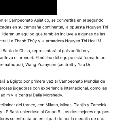
 en el Campeonato Asiático, se convertirá en el segundo
stacadas en su campaña continental, la opuesta Nguyen Thi
 lideran un equipo que también incluye a algunas de las
entral Le Thanh Thúy y la armadora Nguyen Thi Hoai Mi.
ai Bank de China, representará al país anfitrión y
se llevó el bronce). El núcleo del equipo está formado por
g (rematadora), Wang Yuanyuan (central) y Yao Di
evará a Egipto por primera vez al Campeonato Mundial de
merosas jugadoras con experiencia internacional, como las
Nadim y la central Dalia Morshedy.
eliminar del torneo, con Milano, Minas, Tianjin y Zamelek
 y LP Bank uniéndose al Grupo B. Los dos mejores equipos
ores se enfrentarán en el partido por la medalla de oro.