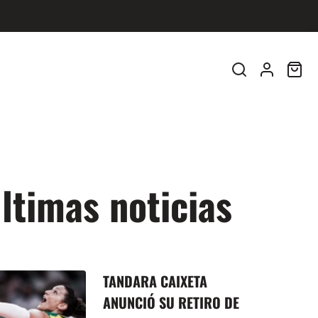
TIENDA, NOTICIAS, ENTRETENIMIENTO Y MÁS...
Buscar
Conectars
Carri
artíc
en
ltimas noticias
TANDARA CAIXETA
ANUNCIÓ SU RETIRO DE