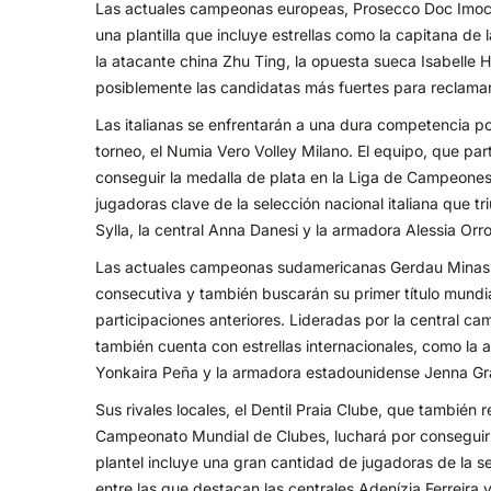
Las actuales campeonas europeas, Prosecco Doc Imoco C
una plantilla que incluye estrellas como la capitana de 
la atacante china Zhu Ting, la opuesta sueca Isabelle
posiblemente las candidatas más fuertes para reclamar 
Las italianas se enfrentarán a una dura competencia po
torneo, el Numia Vero Volley Milano. El equipo, que pa
conseguir la medalla de plata en la Liga de Campeone
jugadoras clave de la selección nacional italiana que tr
Sylla, la central Anna Danesi y la armadora Alessia Orro
Las actuales campeonas sudamericanas Gerdau Minas p
consecutiva y también buscarán su primer título mundi
participaciones anteriores. Lideradas por la central 
también cuenta con estrellas internacionales, como la 
Yonkaira Peña y la armadora estadounidense Jenna Gr
Sus rivales locales, el Dentil Praia Clube, que también 
Campeonato Mundial de Clubes, luchará por conseguir s
plantel incluye una gran cantidad de jugadoras de la s
entre las que destacan las centrales Adenízia Ferreira y