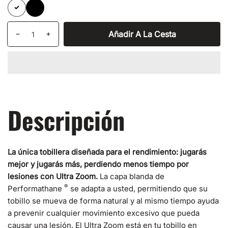
Blanco
Negro
Cantidad
products.product.quantity.label
Añadir A La Cesta
I18n
I18n
Error:
Error:
Missing
Missing
interpolation
interpolation
value
value
&quot;producto&quot;
&quot;producto&quot;
for
for
Descripción
&quot;Disminuir
&quot;Aumentar
la
la
cantidad
cantidad
de
de
La única tobillera diseñada para el rendimiento:
jugarás
{{
{{
mejor y jugarás más, perdiendo menos tiempo por
producto
producto
lesiones con Ultra Zoom.
La capa blanda de
}}&quot;
}}&quot;
®
Performathane
se adapta a usted, permitiendo que su
tobillo se mueva de forma natural y al mismo tiempo ayuda
a prevenir cualquier movimiento excesivo que pueda
causar una lesión. El Ultra Zoom está en tu tobillo en