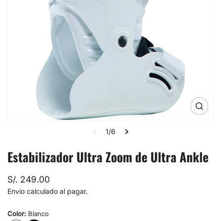
Abrir
medio
1
1/6
en
la
vista
Estabilizador Ultra Zoom de Ultra Ankle
de
galería
Precio
S/. 249.00
normal
Envío
calculado al pagar.
Color:
Blanco