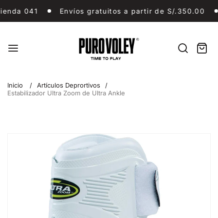
Ir
 GAMA Piso 1 Tienda 041
Envíos gratuitos a partir 
enda 041
Envíos gratuitos a partir de S/.350.00
al
contenido
Puro
Vóley
Buscar
Carri
artíc
en
Inicio
Artículos Deprortivos
Estabilizador Ultra Zoom de Ultra Ankle
Ir
a
la
información
sobre
el
producto