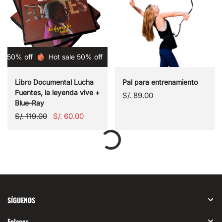
 50% off
Hot sale 50% off
Hot sale 50% off
Libro Documental Lucha
Pal para entrenamiento
Fuentes, la leyenda vive +
Precio
S/. 89.00
Blue-Ray
normal
Precio
Precio
S/. 119.00
S/. 60.00
normal
de
venta
SÍGUENOS
Enlaces