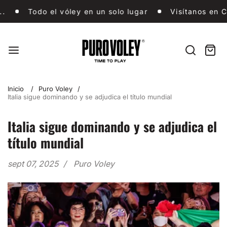
Ir
Todo el vóley en un solo lugar
Visítanos en C.C
Todo el vóley en un solo lugar
Visítanos en C.C
al
contenido
Puro
Vóley
Buscar
Carri
artíc
en
Inicio
Puro Voley
Italia sigue dominando y se adjudica el título mundial
Italia sigue dominando y se adjudica el
título mundial
sept 07, 2025
Puro Voley