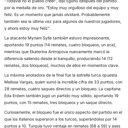
“Todavía no lo puedo creer”, dijo Egonu después del partido
por la medalla de oro. “Estoy muy orgulloso del equipo y muy
feliz. Es un momento que jamás olvidaré. Probablemente
también sea la última vez para algunos de nuestros jugadores,
y ahora estoy muy feliz”.
La atacante Myriam Sylla también estuvo impresionante,
aportando 19 puntos (14 remates, cuatro bloqueos, un ace),
mientras que Ekaterina Antropova nuevamente marcó la
diferencia saliendo desde el banquillo, produciendo 14 (12
remates, dos bloqueos), muchos de ellos en momentos clave.
La máxima anotadora de la final fue la estrella turca opuesta
Melissa Vargas, quien sumó la increíble cifra de 33 puntos, con
28 remates, cuatro saques directos y un bloqueo. La capitana
Eda Erdem también jugó un partido muy sólido, aportando 19
puntos, con 15 remates, tres bloqueos y un saque directo.
Curiosamente, el bloqueo fue el único aspecto del partido en el
que los italianos superaron a los turcos, superándolos por 14
puntos a 10. Turquía tuvo ventaja en remates (68 a 59) y ases