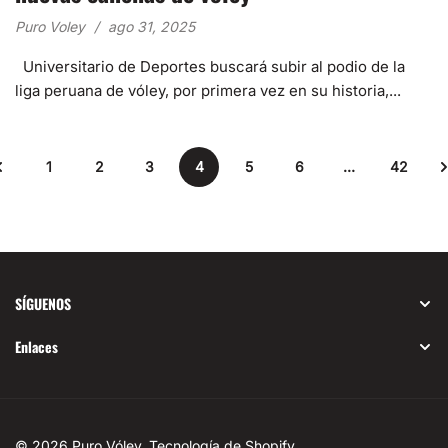
Puro Voley
ago 31, 2025
Universitario de Deportes buscará subir al podio de la
liga peruana de vóley, por primera vez en su historia,...
1
2
3
4
5
6
…
42
SÍGUENOS
Enlaces
© 2026
Puro Vóley
.
Tecnología de Shopify
.