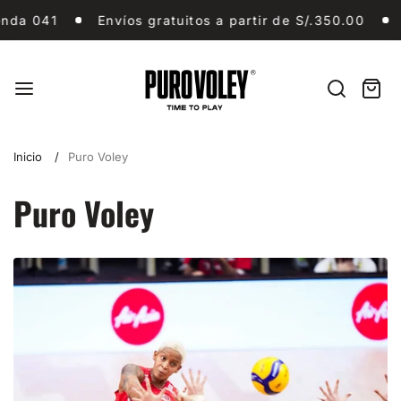
Ir
Envíos gratuitos a partir de S/.350.00
TIENDA, 
Envíos gratuitos a partir de S/.350.00
TIENDA,
al
contenido
Puro
Vóley
Buscar
Carri
artíc
en
Inicio
Puro Voley
Puro Voley