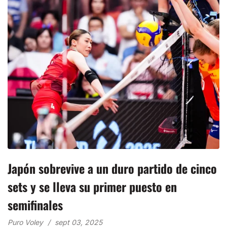
Japón sobrevive a un duro partido de cinco
sets y se lleva su primer puesto en
semifinales
Puro Voley
sept 03, 2025